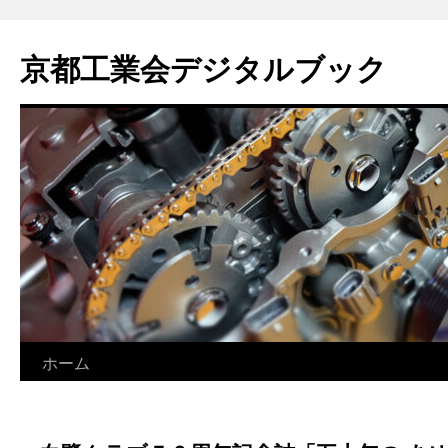
コ
ン
京都工業会デジタルブック
テ
ン
ツ
へ
ス
キ
ッ
プ
ホーム