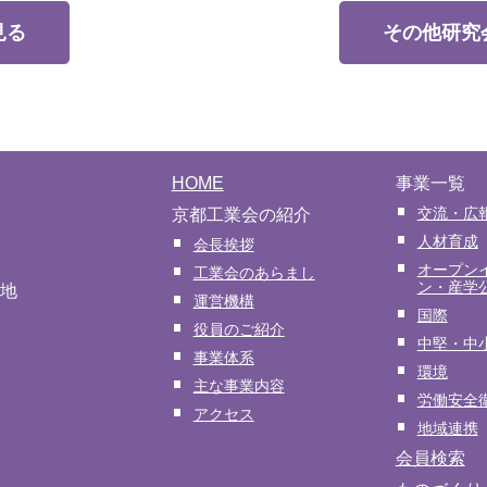
見る
その他研究
HOME
事業一覧
交流・広
京都工業会の紹介
人材育成
会長挨拶
オープン
工業会のあらまし
ン・産学
番地
運営機構
国際
役員のご紹介
中堅・中
事業体系
環境
主な事業内容
労働安全
アクセス
地域連携
会員検索