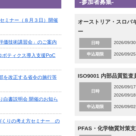
-参加者募集-
グセミナー（８月３日）開催
オーストリア・スロバ
ー
評価技術講習会」のご案内
2026/09/3
日時
申込期限
2026/09/25
・ロボティクス導入支援PoC
ISO9001 内部品質監
部を改正する省令の施行等
2026/09/1
日時
2026/09/1
り白書説明会 開催のお知ら
申込期限
2026/09/02
づくりの考え方セミナー の
PFAS・化学物質対策