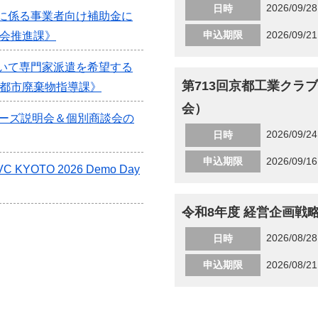
2026/09/2
日時
に係る事業者向け補助金に
申込期限
2026/09/21
社会推進課》
いて専門家派遣を希望する
第713回京都工業クラ
京都市廃棄物指導課》
会）
ニーズ説明会＆個別商談会の
2026/09/2
日時
申込期限
2026/09/16
KYOTO 2026 Demo Day
令和8年度 経営企画戦
2026/08/2
日時
申込期限
2026/08/21