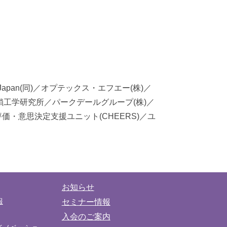
ch Japan(同)／オプテックス・エフエー(株)／
糖鎖工学研究所／パークデールグループ(株)／
評価・意思決定支援ユニット(CHEERS)／ユ
お知らせ
報
セミナー情報
入会のご案内