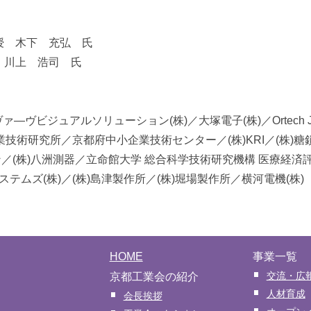
授 木下 充弘 氏
 川上 浩司 氏
 Japan／ヴァ—ヴビジュアルソリューション(株)／大塚電子(株)／Orte
業技術研究所／京都府中小企業技術センター／(株)KRI／(株)
オン／(株)八洲測器／立命館大学 総合科学技術研究機構 医療経済
テムズ(株)／(株)島津製作所／(株)堀場製作所／横河電機(株)
HOME
事業一覧
交流・広
京都工業会の紹介
人材育成
会長挨拶