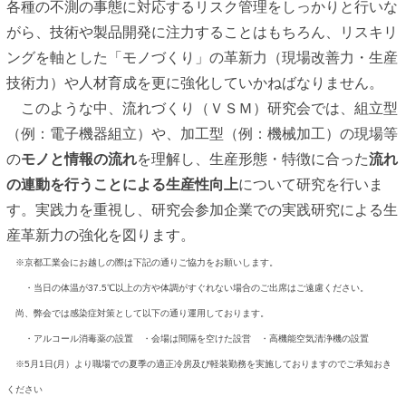
各種の不測の事態に対応するリスク管理をしっかりと行いな
がら、技術や製品開発に注力することはもちろん、リスキリ
ングを軸とした「モノづくり」の革新力（現場改善力・生産
技術力）や人材育成を更に強化していかねばなりません。
このような中、流れづくり（ＶＳＭ）研究会では、組立型
（例：電子機器組立）や、加工型（例：機械加工）の現場等
の
モノと情報の流れ
を理解し、生産形態・特徴に合った
流れ
の連動を行うことによる生産性向上
について研究を行いま
す。実践力を重視し、研究会参加企業での実践研究による生
産革新力の強化を図ります。
※京都工業会にお越しの際は下記の通りご協力をお願いします。
・当日の体温が37.5℃以上の方や体調がすぐれない場合のご出席はご遠慮ください。
尚、弊会では感染症対策として以下の通り運用しております。
・アルコール消毒薬の設置 ・会場は間隔を空けた設営 ・高機能空気清浄機の設置
※5月1日(月）より職場での夏季の適正冷房及び軽装勤務を実施しておりますのでご承知おき
ください