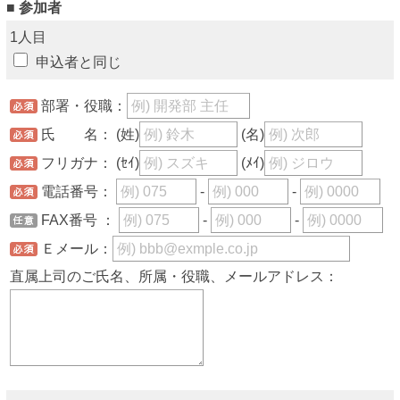
■ 参加者
1人目
申込者と同じ
部署・役職：
氏 名：
(姓)
(名)
フリガナ：
(ｾｲ)
(ﾒｲ)
電話番号：
-
-
FAX番号 ：
-
-
Ｅメール：
直属上司のご氏名、所属・役職、メールアドレス：