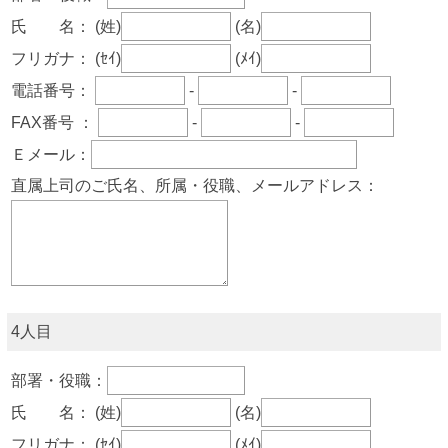
氏 名：
(姓)
(名)
フリガナ：
(ｾｲ)
(ﾒｲ)
電話番号：
-
-
FAX番号 ：
-
-
Ｅメール：
直属上司のご氏名、所属・役職、メールアドレス：
4人目
部署・役職：
氏 名：
(姓)
(名)
フリガナ：
(ｾｲ)
(ﾒｲ)