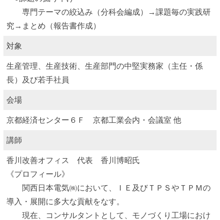
専門テーマの絞込み（分科会編成）→課題毎の実践研
究→まとめ（報告書作成）
対象
生産管理、生産技術、生産部門の中堅実務家（主任・係
長）及び若手社員
会場
京都経済センター６Ｆ 京都工業会内・会議室 他
講師
香川改善オフィス 代表 香川博昭氏
《プロフィール》
関西日本電気㈱において、ＩＥ及びＴＰＳやＴＰＭの
導入・展開に多大な貢献をなす。
現在、コンサルタントとして、モノづくり工場におけ