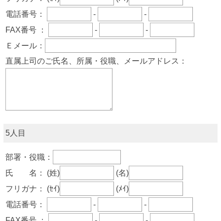
電話番号：
-
-
FAX番号 ：
-
-
Ｅメール：
直属上司のご氏名、所属・役職、メールアドレス：
5人目
部署・役職：
氏 名：
(姓)
(名)
フリガナ：
(ｾｲ)
(ﾒｲ)
電話番号：
-
-
FAX番号 ：
-
-