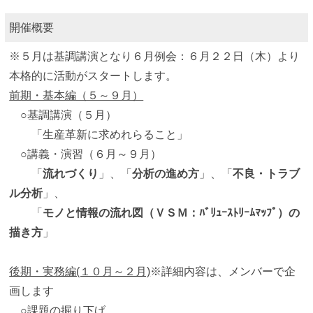
開催概要
※５月は基調講演となり６月例会：６月２２日（木）より
本格的に活動がスタートします。
前期・基本編（５～９月）
○基調講演（５月）
「生産革新に求めれらること」
○講義・演習（６月～９月）
「
流れづくり
」、「
分析の進め方
」、「
不良・トラブ
ル分析
」、
「
モノと情報の流れ図（ＶＳＭ：ﾊﾞﾘｭｰｽﾄﾘｰﾑﾏｯﾌﾟ）の
描き方
」
後期・実務編(１０月～２月)
※詳細内容は、メンバーで企
画します
○課題の掘り下げ