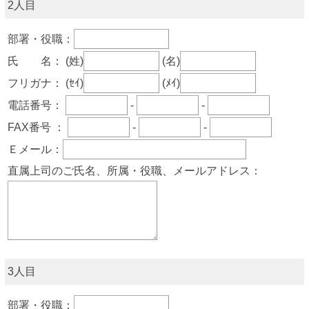
2人目
部署・役職：
氏 名：
(姓)
(名)
フリガナ：
(ｾｲ)
(ﾒｲ)
電話番号：
-
-
FAX番号 ：
-
-
Ｅメール：
直属上司のご氏名、所属・役職、メールアドレス：
3人目
部署・役職：