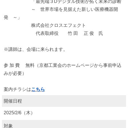
「最先端３Dデジタル技術が拓く未来の診断
～ 世界市場を見据えた新しい医療機器開
発 ～」
株式会社クロスエフェクト
代表取締役 竹 田 正 俊 氏
※講師は、会場に来られます。
参 加 費
無料（京都工業会のホームページから事前申込
みが必要）
案内チラシは
こちら
開催日程
2025/2/6（木）
対象