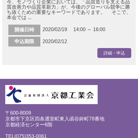
今、モノづくり企業においては、「品質造りを支える品
質改善力や品質革新力」が、今後のグローバル競争に勝
ち抜くための重要なキーワードであります。 そこで、
本会では ...
2020/02/19 14:00 ～ 16:00
開催日時
申込期限
2020/02/12
詳細・申込
〒600-8009
京都市下京区四条通室町東入函谷鉾町78番地
京都経済センター6階
TEL(075)353-0061