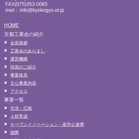
FAX(075)353-0065
mail：info@kyokogyo.or.jp
HOME
京都工業会の紹介
会長挨拶
工業会のあらまし
運営機構
役員のご紹介
事業体系
主な事業内容
アクセス
事業一覧
交流・広報
人材育成
オープンイノベーション・産学公連携
国際