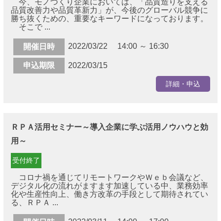
今、モノづくり企業においては、「品質造りを支える
品質改善力や品質革新力」が、今後のグローバル競争に
勝ち抜くための、重要なキーワードになっております。
そこで ...
2022/03/22 14:00 ～ 16:30
開催日時
申込期限
2022/03/15
詳細・申込
ＲＰＡ活用セミナー～導入企業に学ぶ活用ノウハウと効
用～
受付終了
コロナ禍を通じてリモートワークやＷｅｂ会議など、
デジタル化の流れがますます加速している中、業務効率
化や生産性向上、働き方改革の手段として期待されてい
る、ＲＰＡ ...