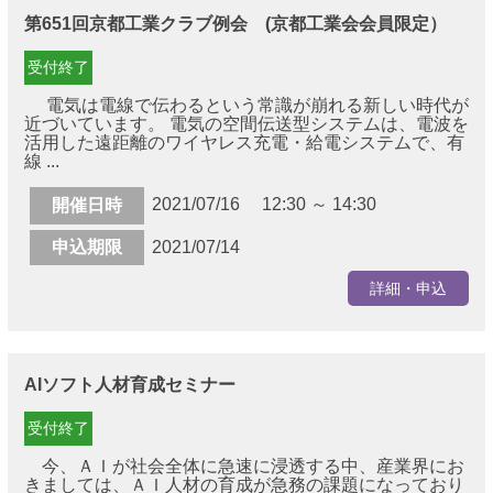
第651回京都工業クラブ例会 (京都工業会会員限定）
受付終了
電気は電線で伝わるという常識が崩れる新しい時代が
近づいています。 電気の空間伝送型システムは、電波を
活用した遠距離のワイヤレス充電・給電システムで、有
線 ...
2021/07/16 12:30 ～ 14:30
開催日時
申込期限
2021/07/14
詳細・申込
AIソフト人材育成セミナー
受付終了
今、ＡＩが社会全体に急速に浸透する中、産業界にお
きましては、ＡＩ人材の育成が急務の課題になっており