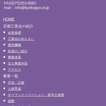
FAX(075)353-0065
mail：info@kyokogyo.or.jp
HOME
京都工業会の紹介
会長挨拶
工業会のあらまし
運営機構
役員のご紹介
事業体系
主な事業内容
アクセス
事業一覧
交流・広報
人材育成
オープンイノベーション・産学公連携
国際