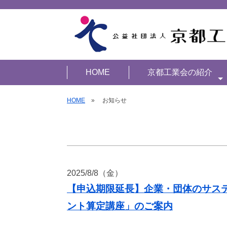
HOME
京都工業会の紹介
HOME
» お知らせ
2025/8/8（金）
【申込期限延長】企業・団体のサス
ント算定講座」のご案内