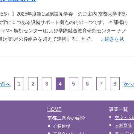
ES）】2025年度第1回施設見学会 のご案内 京都⼤学本部
都大学に５つある設備サポート拠点の内の一つです。 本部構内
CeMS 解析センター)および学際融合教育研究センター ナノ
拠点)が部局の枠組みを超えて連携することで、
...続きを見
1
2
3
4
5
6
7
8
<前へ
次へ
HOME
事業一覧
交流・広
京都工業会の紹介
人材育成
会長挨拶
オープン