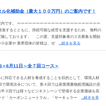
タル化補助金（最大１００万円）のご案内です！
内です。 ーーーーーーーーーーーーーーーーーーーーーー
推進するとともに、持続可能な経営を支援するため、 無料の
実施しております。 この度、支援対象者の２次募集を開始
中小企業や 業界団体の皆様は、ぜ
...続きを見る
＜6月11日～全７回コース＞
ルに対応できる人材を養成することを目的として、環境人材
回で環境法令について、第４回では産業廃棄物処理施設の見
後半３回では様々なビジネスシーンで登場する企業価値を高
ワード「カーボンニュートラル」「サーキュラー
...続きを見