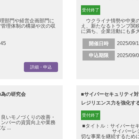
受付終了
理部門や経営企画部門に
ウクライナ情勢や中東の
営管理体制の構築や次の収
え、新たなるトランプ関
に満ち、企業活動にも多大な
:45
2025/09/
開催日時
申込期限
2025/09/
詳細・申込
の為の研究会
■サイバーセキュリティ対
レジリエンス力を強化す
受付終了
良いモノづくりの改善・
メンバーの資質向上や業務
■タイトル：サイバーセキ
...
サイバーレジリ
切な事業を継続する