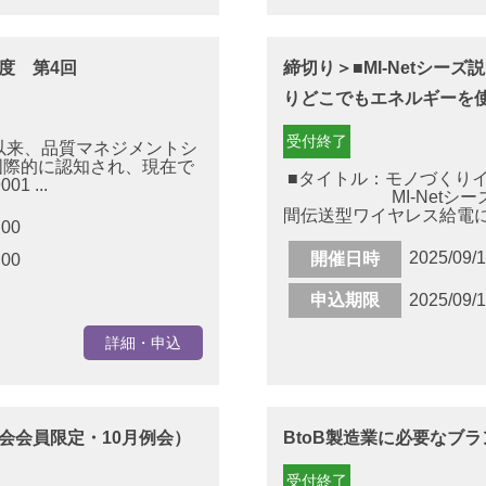
年度 第4回
締切り＞■MI-Netシー
りどこでもエネルギーを
受付終了
発行以来、品質マネジメントシ
国際的に認知され、現在で
■タイトル：モノづくりイノ
 ...
MI-Netシーズ
間伝送型ワイヤレス給電に
:00
2025/09/
開催日時
:00
申込期限
2025/09/
詳細・申込
会会員限定・10月例会）
BtoB製造業に必要なブ
受付終了