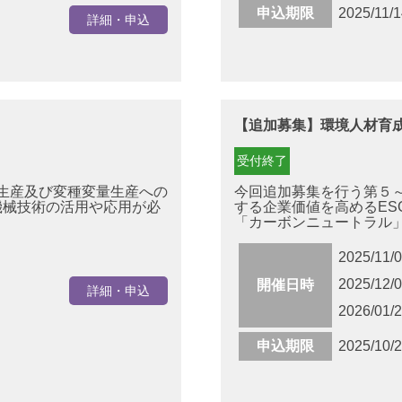
申込期限
2025/11/1
詳細・申込
【追加募集】環境人材育
受付終了
生産及び変種変量生産への
今回追加募集を行う第５
機械技術の活用や応用が必
する企業価値を高めるES
「カーボンニュートラル」「
2025/11/
2025/12/
開催日時
詳細・申込
2026/01/
申込期限
2025/10/