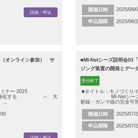
2025/09/
開催日時
詳細・申込
申込期限
2025/08/
5（オンライン参加） サ
■MI-Netシーズ説明会
ジング装置の開発とデー
受付終了
ナー 2025
■タイトル：モノづくりイノ
強化する ～ 大
MI-Netシーズ
..
射線・ガンマ線の完全可視
:00
2025/07
開催日時
申込期限
2025/07/
詳細・申込