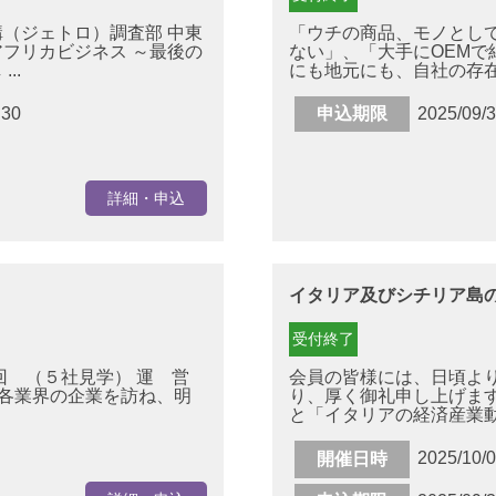
（ジェトロ）調査部 中東
「ウチの商品、モノとし
フリカビジネス ～最後の
ない」、「大手にOEMで
..
にも地元にも、自社の存在が
:30
申込期限
2025/09/
詳細・申込
イタリア及びシチリア島
受付終了
回 （５社見学） 運 営
会員の皆様には、日頃よ
各業界の企業を訪ね、明
り、厚く御礼申し上げます
と「イタリアの経済産業動向
2025/10/
開催日時