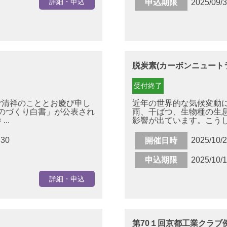
詳細・申込
申込期限
2025/09/
脱炭素(カーボンニュート
受付終了
ご清祥のこととお慶び申し
近年の世界的な気候変動
ものづくり白書」が公表され
雨、干ばつ、生物種の生
..
影響が出ています。こうした
:30
2025/10/
開催日時
申込期限
2025/10/
詳細・申込
第70１回京都工業クラブ