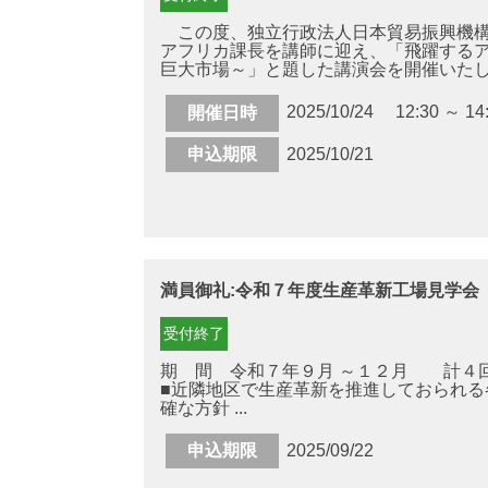
この度、独立行政法人日本貿易振興機構
アフリカ課長を講師に迎え、「飛躍するア
巨大市場～」と題した講演会を開催いたし .
2025/10/24 12:30 ～ 14
開催日時
申込期限
2025/10/21
満員御礼:令和７年度生産革新工場見学会
受付終了
期 間 令和７年９月 ～１２月 計４
■近隣地区で生産革新を推進しておられる
確な方針 ...
申込期限
2025/09/22