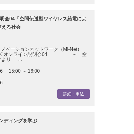
ズ説明会04「空間伝送型ワイヤレス給電によ
使える社会
ベーションネットワーク（MI-Net）
 オンライン説明会04 ～ 空
より ...
16 15:00 ～ 16:00
16
詳細・申込
ランディングを学ぶ