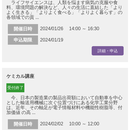
ライフサイエンスは、人類を悩ます病気の克服や食
料、環境問題の解決など、人々の生活に直結した「より
よく生きる」「よりよく食べる」「よりよく暮らす」の
各領域での貢 ...
2024/01/26 14:00 ～ 16:30
開催日時
申込期限
2024/01/19
詳細・申込
ケミカル講座
受付終了
今、日本の製造業の製品出荷額において自動車を中心
とした輸送用機械に次ぐ位置づけにある化学工業分野
は、近年、その軸足が電子情報材料や機能性樹脂等、付
加価値 の高 ...
2024/02/02 10:00 ～ 12:00
開催日時