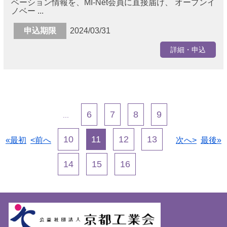
ベーション情報を、MI-Net会員に直接届け、 オープンイ
ノベー ...
申込期限
2024/03/31
詳細・申込
6
7
8
9
...
10
11
12
13
«最初
<前へ
次へ>
最後»
14
15
16