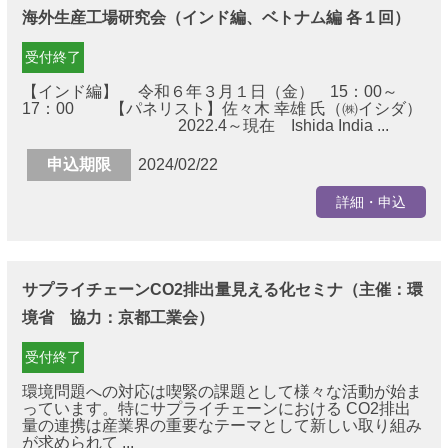
海外生産工場研究会（インド編、ベトナム編 各１回）
受付終了
【インド編】 令和６年３月１日（金） 15：00～
17：00 【パネリスト】佐々木 幸雄 氏（㈱イシダ）
2022.4～現在 Ishida India ...
申込期限
2024/02/22
詳細・申込
サプライチェーンCO2排出量見える化セミナ（主催：環
境省 協力：京都工業会）
受付終了
環境問題への対応は喫緊の課題として様々な活動が始ま
っています。特にサプライチェーンにおける CO2排出
量の連携は産業界の重要なテーマとして新しい取り組み
が求められて ...