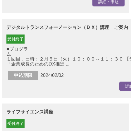
詳細・申込
デジタルトランスフォーメーション（ＤＸ）講座 ご案内
受付終了
■プログラ
１回目．日時：２月６日（火）１０：００～１１：３０ 【
「企業成長のためのDX推進 ...
申込期限
2024/02/02
詳
ライフサイエンス講座
受付終了