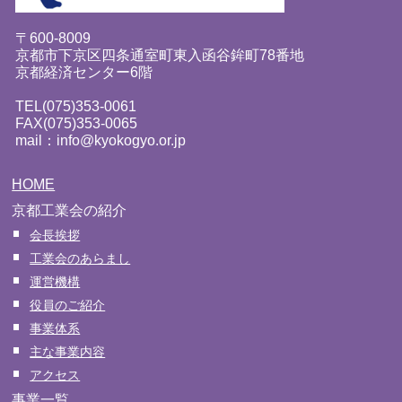
〒600-8009
京都市下京区四条通室町東入函谷鉾町78番地
京都経済センター6階
TEL(075)353-0061
FAX(075)353-0065
mail：info@kyokogyo.or.jp
HOME
京都工業会の紹介
会長挨拶
工業会のあらまし
運営機構
役員のご紹介
事業体系
主な事業内容
アクセス
事業一覧