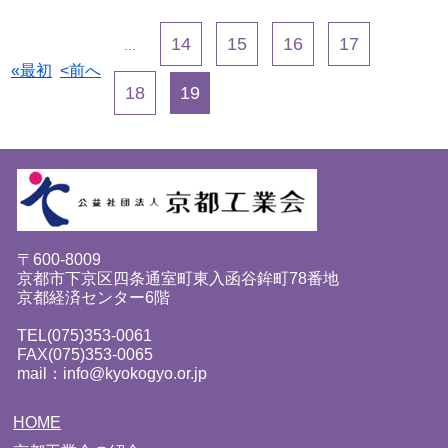
14
15
16
17
...
«最初
<前へ
18
19
〒600-8009
京都市下京区四条通室町東入函谷鉾町78番地
京都経済センター6階
TEL(075)353-0061
FAX(075)353-0065
mail：info@kyokogyo.or.jp
HOME