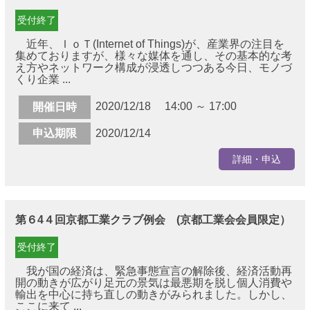
受付終了
近年、ＩｏＴ(Internet of Things)が、産業界の注目を
集めておりますが、様々な媒体を通し、その基本的な考
え方やネットワーク構成が浸透しつつある今日、モノづ
くり企業 ...
2020/12/18 14:00 ～ 17:00
開催日時
申込期限
2020/12/14
詳細・申込
第６4４回京都工業クラブ例会 (京都工業会会員限定）
受付終了
我が国の経済は、緊急事態宣言の解除後、経済活動再
開の動きが広がり足元の景気は最悪期を脱し個人消費や
輸出を中心に持ち直しの動きがみられました。しかし、
ここに来て ...