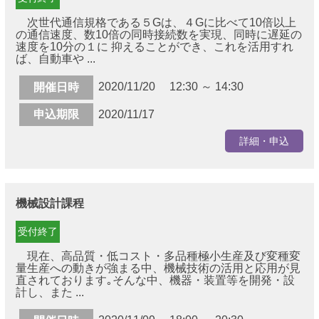
次世代通信規格である５Gは、４Gに比べて10倍以上
の通信速度、数10倍の同時接続数を実現、同時に遅延の
速度を10分の１に 抑えることができ、これを活用すれ
ば、自動車や ...
2020/11/20 12:30 ～ 14:30
開催日時
申込期限
2020/11/17
詳細・申込
機械設計課程
受付終了
現在、高品質・低コスト・多品種極小生産及び変種変
量生産への動きが強まる中、機械技術の活用と応用が見
直されております｡そんな中、機器・装置等を開発・設
計し、また ...