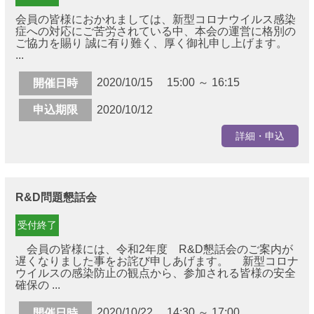
会員の皆様におかれましては、新型コロナウイルス感染
症への対応にご苦労されている中、本会の運営に格別の
ご協力を賜り 誠に有り難く、厚く御礼申し上げます。
...
2020/10/15 15:00 ～ 16:15
開催日時
申込期限
2020/10/12
詳細・申込
R&D問題懇話会
受付終了
会員の皆様には、令和2年度 R&D懇話会のご案内が
遅くなりました事をお詫び申しあげます。 新型コロナ
ウイルスの感染防止の観点から、参加される皆様の安全
確保の ...
2020/10/22 14:30 ～ 17:00
開催日時