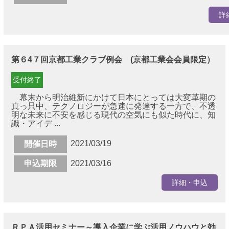
詳
第６4７回京都工業クラブ例会 (京都工業会会員限定）
受付終了
幕末から明治維新にかけて日本にとっては大変革期の
真っ只中、テクノロジーが急速に発達する一方で、不透
明な未来に不安を感じる現代の空気にも似た時代に、知
識・アイデ ...
2021/03/19
開催日時
申込期限
2021/03/16
詳細・申込
ＲＰＡ活用セミナー～導入企業に学ぶ活用ノウハウと効