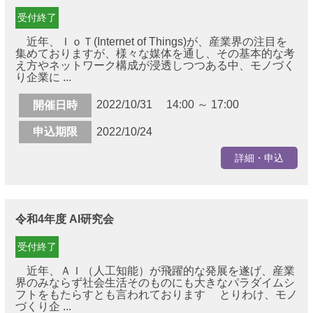
受付終了
近年、ＩｏＴ(Internet of Things)が、産業界の注目を
集めておりますが、様々な媒体を通し、その基本的な考
え方やネットワーク構成が浸透しつつある中、モノづく
り企業に ...
2022/10/31 14:00 ～ 17:00
開催日時
申込期限
2022/10/24
詳細・申込
令和4年度 AI研究会
受付終了
近年、ＡＩ（人工知能）が飛躍的な発展を遂げ、産業
界のみならず社会生活そのものにも大きなパラダイムシ
フトをもたらすとも言われております とりわけ、モノ
づくり企 ...