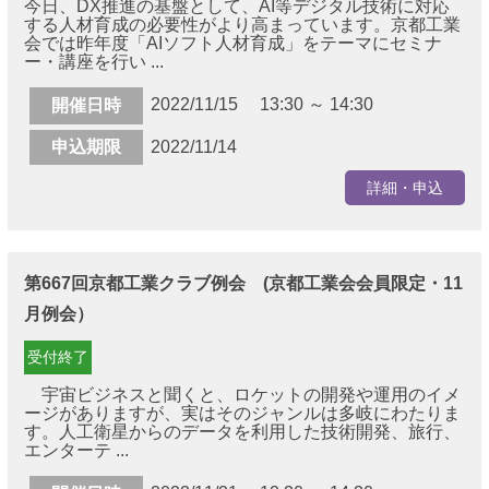
今日、DX推進の基盤として、AI等デジタル技術に対応
する人材育成の必要性がより高まっています。京都工業
会では昨年度「AIソフト人材育成」をテーマにセミナ
ー・講座を行い ...
2022/11/15 13:30 ～ 14:30
開催日時
申込期限
2022/11/14
詳細・申込
第667回京都工業クラブ例会 (京都工業会会員限定・11
月例会）
受付終了
宇宙ビジネスと聞くと、ロケットの開発や運用のイメ
ージがありますが、実はそのジャンルは多岐にわたりま
す。人工衛星からのデータを利用した技術開発、旅行、
エンターテ ...