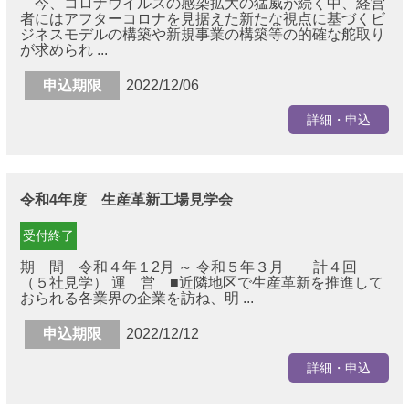
今、コロナウイルスの感染拡大の猛威が続く中、経営
者にはアフターコロナを見据えた新たな視点に基づくビ
ジネスモデルの構築や新規事業の構築等の的確な舵取り
が求められ ...
申込期限
2022/12/06
詳細・申込
令和4年度 生産革新工場見学会
受付終了
期 間 令和４年１2月 ～ 令和５年３月 計４回
（５社見学） 運 営 ■近隣地区で生産革新を推進して
おられる各業界の企業を訪ね、明 ...
申込期限
2022/12/12
詳細・申込